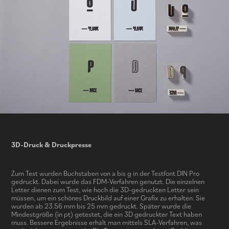
3D-Druck & Druckpresse
Zum Test wurden Buchstaben von a bis g in der Testfont DIN Pro
gedruckt. Dabei wurde das FDM-Verfahren genutzt. Die einzelnen
Letter dienen zum Test, wie hoch die 3D-gedruckten Letter sein
müssen, um ein schönes Druckbild auf einer Grafix zu erhalten. Sie
wurden ab 23.56 mm bis 25 mm gedruckt. Später wurde die
Mindestgröße (in pt) getestet, die ein 3D gedruckter Text haben
muss. Bessere Ergebnisse erhält man mittels SLA-Verfahren, was