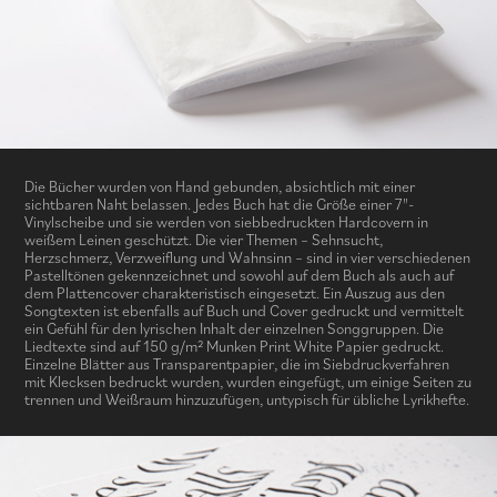
Die Bücher wurden von Hand gebunden, absichtlich mit einer
sichtbaren Naht belassen. Jedes Buch hat die Größe einer 7"-
Vinylscheibe und sie werden von siebbedruckten Hardcovern in
weißem Leinen geschützt. Die vier Themen – Sehnsucht,
Herzschmerz, Verzweiflung und Wahnsinn – sind in vier verschiedenen
Pastelltönen gekennzeichnet und sowohl auf dem Buch als auch auf
dem Plattencover charakteristisch eingesetzt. Ein Auszug aus den
Songtexten ist ebenfalls auf Buch und Cover gedruckt und vermittelt
ein Gefühl für den lyrischen Inhalt der einzelnen Songgruppen. Die
Liedtexte sind auf 150 g/m² Munken Print White Papier gedruckt.
Einzelne Blätter aus Transparentpapier, die im Siebdruckverfahren
mit Klecksen bedruckt wurden, wurden eingefügt, um einige Seiten zu
trennen und Weißraum hinzuzufügen, untypisch für übliche Lyrikhefte.